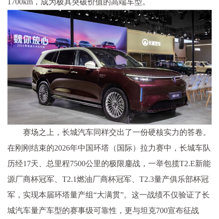
1700km，成为极具突破价值的高端车型。
赛场之上，长城汽车同样交出了一份硬核实力的答卷。
在刚刚结束的2026年
中国环塔（国际）拉力赛中，长城车队
历经17天、
总里程7500公里的极限鏖战，一举包揽T2.E新能
源厂商杯冠军、T2.1燃油厂商杯冠军、T2.3量产俱乐部杯冠
军，实现本届环塔量产组“大满贯”。这一战绩不仅验证了长
城汽车量产车型的赛事级可靠
性，更与坦克700宣布征战