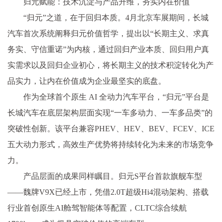
归元赋能：技术沉淀与产品升维，夯实内在价值
“归元”之道，在于回归本质。4月北京车展期间，长城
汽车首次系统阐释归元价值哲学，
提出以“长期主义、求真
务实、守信重诺”为内核，通过回归产业本质、回归用户真
实需求以及回归企业
初心，将长期主义的技术积淀转化为产
品实力，让内在价值成为企业最坚实的底盘。
作为全球首个原生 AI 全动力汽车
平
台，“归元”
平
台是
长城汽车在底层架构层面实现“一车多动力、一车多品类”的
突破
性创新。该
平
台兼容PH
EV、H
EV、B
EV、FC
EV、ICE
五大动力形式，高效生产优势将持续转化为未来的市场竞争
力。
产品层面的成果同样瞩目。归元S
平
台首款旗舰车型
——魏牌V9X已经上市，凭借2.0T超级Hi4混动架构、搭载
行业首创原生AI舱驾智能体等配置，CLTC综合续航