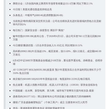
乘联分会：5月份国内狭义乘用车市场零售销量达151.0万辆 同比下降22.1%
今日报丨美股光通信股盘前持续走高
头条焦点：中船特气(688146)龙虎榜数据(06-08)
当前热议!唯特偶回复深交所关注函：公司在光模块及先进封装领域的营收占比贡献
率均不到1%
每日热门：国家安全部：保密责任 离职不“离线”
敏华控股(01999.HK)发布公告，于2026年6月5日，该公司斥资760.12万港元回购200
万股
今日播报!鹏鼎控股：5月合并营业收入31.05亿元 同比增加19.51%
高科桥(09963.HK)午后涨超13%，截至发稿，涨13.69%，报8.22港元，成交额840.09
万港元
6月4日中证500ETF景顺基金份额减少100万份，重仓股亨通光电、赤峰黄金、佰维存
储
AV CONCEPT HOLD(00595.HK)发盈喜 预计年度股东应占合并溢利同比增长不少于
310% 焦点日报
南京银行(601009.SH)2025年年度权益分派：每股派利0.22295元|每日视讯
焦点速看：机器人指数冲高回落，机器人ETF易方达（159530）获资金连续加仓
中国能建：在水网、新型电网、算力网、城市地下管网等方面均有涉及-最新
鼎泰高科(301377.SZ)：博云新材有向公司供应极少量的数控刀具钨钢棒料
播报:广宗县盛扬橡塑制品厂（个体工商户）成立 注册资本50万人民币
资讯：塞浦路斯签署防务协议 获得欧盟融资支持