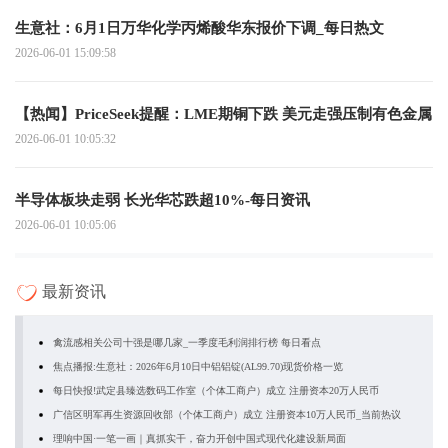
生意社：6月1日万华化学丙烯酸华东报价下调_每日热文
2026-06-01 15:09:58
【热闻】PriceSeek提醒：LME期铜下跌 美元走强压制有色金属
2026-06-01 10:05:32
半导体板块走弱 长光华芯跌超10%-每日资讯
2026-06-01 10:05:06
最新资讯
禽流感相关公司十强是哪几家_一季度毛利润排行榜 每日看点
焦点播报:生意社：2026年6月10日中铝铝锭(AL99.70)现货价格一览
每日快报!武定县臻选数码工作室（个体工商户）成立 注册资本20万人民币
广信区明军再生资源回收部（个体工商户）成立 注册资本10万人民币_当前热议
理响中国·一笔一画｜真抓实干，奋力开创中国式现代化建设新局面