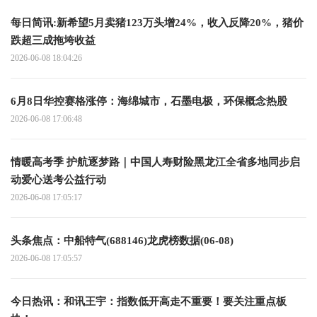
每日简讯:新希望5月卖猪123万头增24%，收入反降20%，猪价
跌超三成拖垮收益
2026-06-08 18:04:26
6月8日华控赛格涨停：海绵城市，石墨电极，环保概念热股
2026-06-08 17:06:48
情暖高考季 护航逐梦路｜中国人寿财险黑龙江全省多地同步启
动爱心送考公益行动
2026-06-08 17:05:17
头条焦点：中船特气(688146)龙虎榜数据(06-08)
2026-06-08 17:05:57
今日热讯：和讯王宇：指数低开高走不重要！要关注重点板